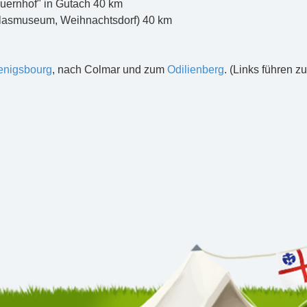
uernhof" in Gutach 40 km
Glasmuseum, Weihnachtsdorf) 40 km
enigsbourg
, nach Colmar und zum
Odilienberg
. (Links führen z