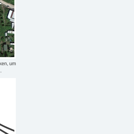
cken, um
.