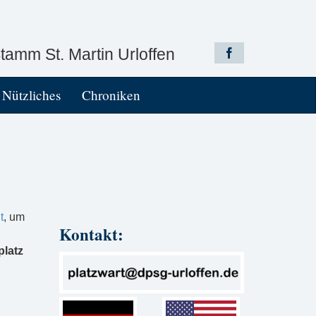
amm St. Martin Urloffen
Nützliches
Chroniken
t
, um
Kontakt:
platz