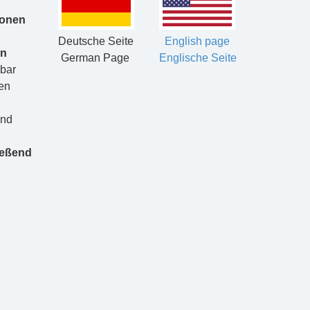
sonen
Deutsche Seite
English page
on
German Page
Englische Seite
gbar
en
ind
ießend