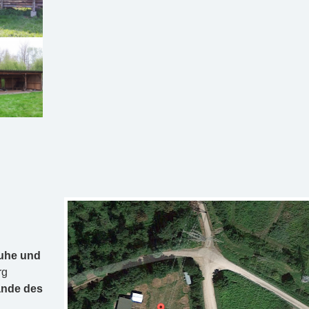
ruhe und
rg
nde des