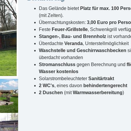
Das Gelände bietet
Platz für max. 100 Per
(mit Zelten).
Übernachtungskosten:
3,00 Euro pro Pers
Feste
Feuer-/Grillstelle
, Schwenkgrill verfü
Stangen-, Bau- und Brennholz
ist vorhand
Überdachte
Veranda
, Unterstellmöglichkeit
Waschstelle und Geschirrwaschbecken
s
überdacht vorhanden
Stromanschluss
gegen Berechnung und
fl
Wasser kostenlos
Solarstrombeleuchteter
Sanitärtrakt
2 WC's
, eines davon
behindertengerecht
2 Duschen
(mit
Warmwasserbereitung
)