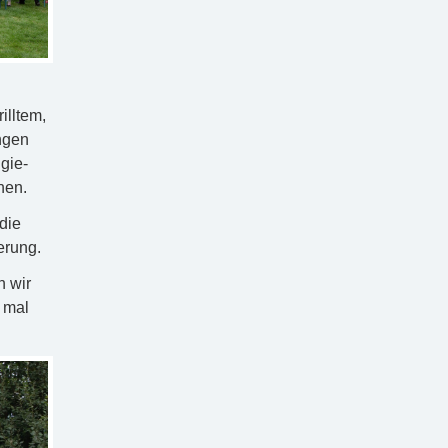
illtem,
ngen
gie-
hen.
die
erung.
n wir
 mal