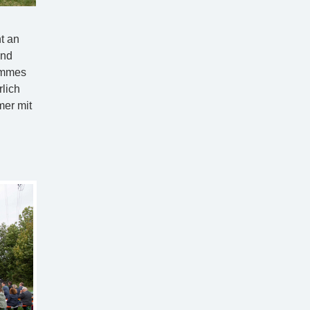
t an
und
tammes
rlich
mer mit