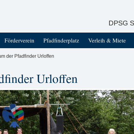
DPSG St
Förderverein
Pfadfinderplatz
Verleih & Miete
um der Pfadfinder Urloffen
dfinder Urloffen