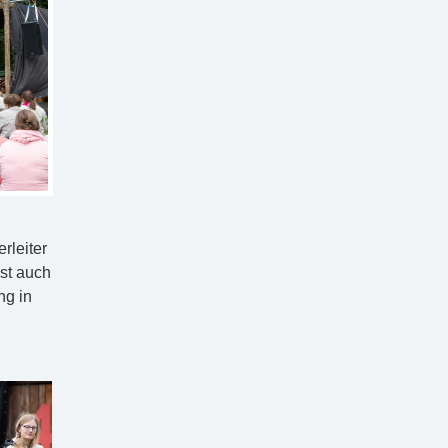
rleiter
st auch
ng in