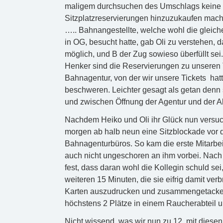
maligem durchsuchen des Umschlags keine Re
Sitzplatzreservierungen hinzuzukaufen macht
….. Bahnangestellte, welche wohl die gleich
in OG, besucht hatte, gab Oli zu verstehen, d
möglich, und B der Zug sowieso überfüllt sei.
Henker sind die Reservierungen zu unseren Ti
Bahnagentur, von der wir unsere Tickets hat
beschweren. Leichter gesagt als getan denn
und zwischen Öffnung der Agentur und der A
Nachdem Heiko und Oli ihr Glück nun versuch
morgen ab halb neun eine Sitzblockade vor 
Bahnagenturbüros. So kam die erste Mitarbeit
auch nicht ungeschoren an ihm vorbei. Nach k
fest, dass daran wohl die Kollegin schuld se
weiteren 15 Minuten, die sie eifrig damit ve
Karten auszudrucken und zusammengetackert a
höchstens 2 Plätze in einem Raucherabteil un
Nicht wissend, was wir nun zu 12. mit diesen 