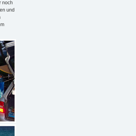
r noch
den und
n
em