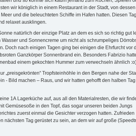
chaffen und so konnte sich kaum jemand zum Kochen, Spielen o
isten wir königlich in einem Restaurant in der Stadt, von dessen
s Meer und die beleuchteten Schiffe im Hafen hatten. Diesen Ta
d relaxet ausklingen.
nne natürlich der einzige Platz an dem es sich so richtig gut 
n Wasser und Sonnencreme um nicht als schrumpeliges Dörrobs
n. Doch nach einigen Tagen ging bei einigen die Ehrfurcht vor 
rebsroten Ganzkörper Sonnenbrand ein. Besonders Fabrizio hatt
onnenbad einem gekochten Hummer zum verwechseln ähnlich :o
r „preisgekrönten“ Tropfsteinhöhle in den Bergen nahe der Sta
ein - Bild machen – Raus, und wir hatten gehofft den halben Tag 
ne 1A Lagerküche auf, aus all den Materialresten, die wir find
mit Gemüsesoße in den Topf, das sogar unseren beiden Jungs
ichtes zuerst einmal die Gesichter verzogen hatten. Zufrieden
n nächsten Tag gerüstet zu sein, an dem wir auf große (Speedtr