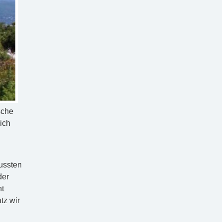
sche
ich
ussten
der
ht
tz wir