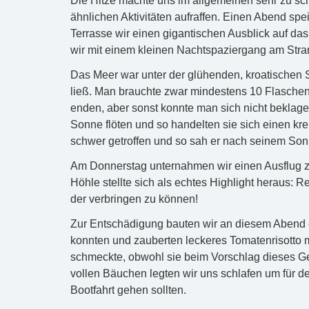
Die Hitze machte uns im allgemeinen sehr zu s
ähnlichen Aktivitäten aufraffen. Einen Abend spe
Terrasse wir einen gigantischen Ausblick auf da
wir mit einem kleinen Nachtspaziergang am Stran
Das Meer war unter der glühenden, kroatischen So
ließ. Man brauchte zwar mindestens 10 Flasche
enden, aber sonst konnte man sich nicht beklage
Sonne flöten und so handelten sie sich einen k
schwer getroffen und so sah er nach seinem S
Am Donnerstag unternahmen wir einen Ausflug zu
Höhle stellte sich als echtes Highlight heraus: R
der verbringen zu können!
Zur Entschädigung bauten wir an diesem Abend ei
konnten und zauberten leckeres Tomatenrisotto 
schmeckte, obwohl sie beim Vorschlag dieses Ger
vollen Bäuchen legten wir uns schlafen um für de
Bootfahrt gehen sollten.