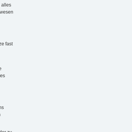
 alles
ewesen
e fast
e
res
n
ns
n