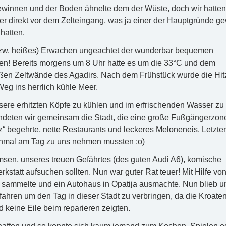
winnen und der Boden ähnelte dem der Wüste, doch wir hatten
r direkt vor dem Zelteingang, was ja einer der Hauptgründe g
hatten.
bzw. heißes) Erwachen ungeachtet der wunderbar bequemen
tten! Bereits morgens um 8 Uhr hatte es um die 33°C und dem
ißen Zeltwände des Agadirs. Nach dem Frühstück wurde die Hitz
Weg ins herrlich kühle Meer.
unsere erhitzten Köpfe zu kühlen und im erfrischenden Wasser zu
deten wir gemeinsam die Stadt, die eine große Fußgängerzon
z“ begehrte, nette Restaurants und leckeres Meloneneis. Letzte
 einmal am Tag zu uns nehmen mussten :o)
msen, unseres treuen Gefährtes (des guten Audi A6), komische
statt aufsuchen sollten. Nun war guter Rat teuer! Mit Hilfe vo
en sammelte und ein Autohaus in Opatija ausmachte. Nun blieb u
 fahren um den Tag in dieser Stadt zu verbringen, da die Kroate
 keine Eile beim reparieren zeigten.