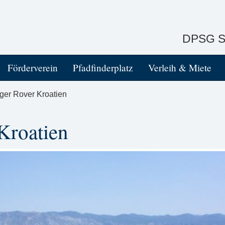
DPSG St
Förderverein
Pfadfinderplatz
Verleih & Miete
er Rover Kroatien
Kroatien