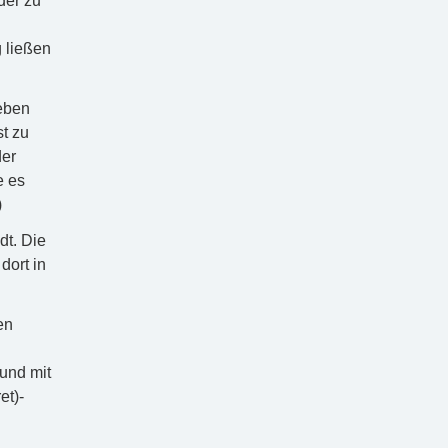
der zu
g ließen
leben
t zu
der
e es
)
dt. Die
dort in
en
 und mit
et)-